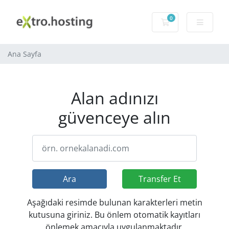
0
Sepet
Ana Sayfa
Alan adınızı
güvenceye alın
Ara
Transfer Et
Aşağıdaki resimde bulunan karakterleri metin
kutusuna giriniz. Bu önlem otomatik kayıtları
önlemek amacıyla uygulanmaktadır.