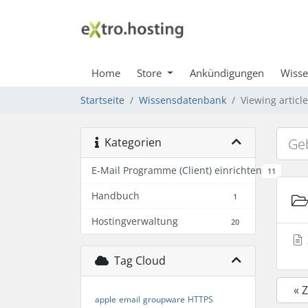
Home
Store
Ankündigungen
Wiss
Startseite
Wissensdatenbank
Viewing articl
Kategorien
E-Mail Programme (Client) einrichten
11
Handbuch
1
Hostingverwaltung
20
Tag Cloud
« 
apple
email
groupware
HTTPS